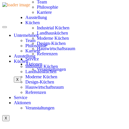
Team
Philosophie
Karriere
Ausstellung
Küchen
Industrial Küchen
Landhausküchen
Unternehmen
Moderne Küchen
Team
Design-Küchen
Philosophie
Hauswirtschaftsraum
Karriere
Referenzen
Ausstellung
Service
Küchen
Aktionen
Industrial Küchen
Veranstaltungen
Landhausküchen
Moderne Küchen
X
Design-Küchen
Hauswirtschaftsraum
Referenzen
Service
Aktionen
Veranstaltungen
X