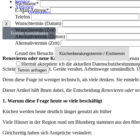
Service
Nachname*
Aktionen
E-Mail-Adresse*
Veranstaltungen
Telefon
Wunschtermin (Datum)
X
Wunschtermin (Zeit)
Termin vereinbaren
Alternativtermin (Datum)
Alternativtermin (Zeit)
Grund des Besuchs
Renovieren oder neue Küche
irgendwann steht fast jeder vor genau 
Hiermit akzeptiere ich die aktuellen Datenschutzbestimmun
Schränke sind abgenutzt, Geräte veraltet, Arbeitswege umständlich. U
Denn diese Frage ist weniger technisch, als viele denken. Sie ents
Dieser Artikel hilft Ihnen dabei, die Entscheidung
Renovieren oder n
1. Warum diese Frage heute so viele beschäftigt
Küchen werden heute deutlich länger genutzt als früher
Viele Häuser in der Region rund um Blumberg stammen aus den 80er 
Gleichzeitig haben sich Ansprüche verändert: