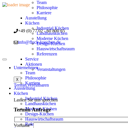
Team
Philosophie
Karriere
Ausstellung
Küchen
Industrial Küchen
+49 (0) 77 02 - 60 800 65
Landhausküchen
Moderne Küchen
info@fluck-kuechen.de
Design-Küchen
Hauswirtschaftsraum
Referenzen
Service
Aktionen
Unternehmen
Veranstaltungen
Team
Philosophie
X
Karriere
Termin vereinbaren
Ausstellung
Küchen
Industrial Küchen
Lassen Sie uns sprechen
Landhausküchen
Termin Anfrage
Moderne Küchen
Design-Küchen
Hauswirtschaftsraum
Referenzen
Vorname*