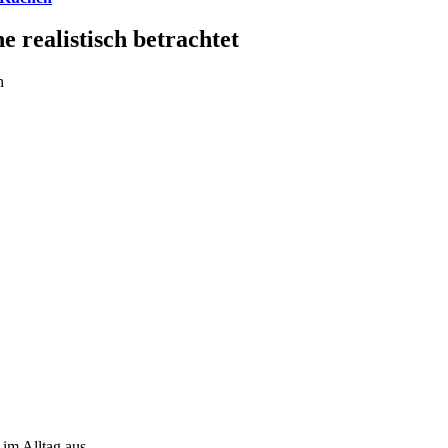
 realistisch betrachtet
n
 im Alltag aus.