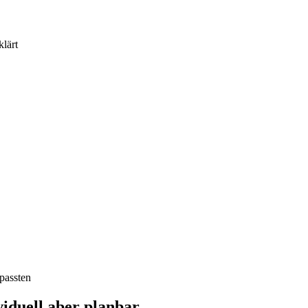
lärt
passten
ividuell aber planbar